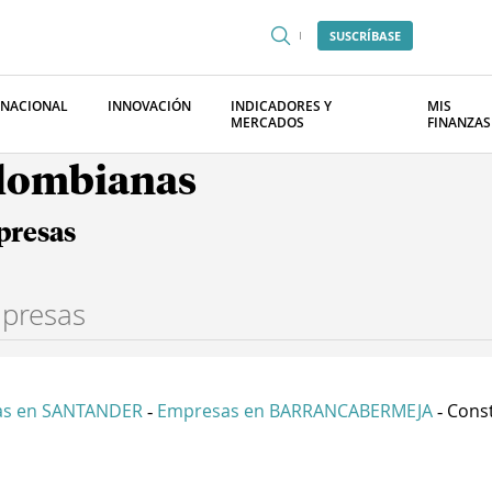
SUSCRÍBASE
RNACIONAL
INNOVACIÓN
INDICADORES Y
MIS
MERCADOS
FINANZAS
olombianas
presas
as en SANTANDER
Empresas en BARRANCABERMEJA
Const
-
-