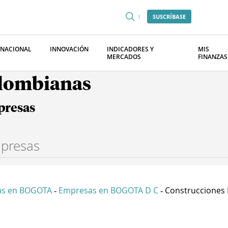
SUSCRÍBASE
RNACIONAL
INNOVACIÓN
INDICADORES Y
MIS
MERCADOS
FINANZAS
olombianas
presas
as en BOGOTA
Empresas en BOGOTA D C
Construcciones L
-
-