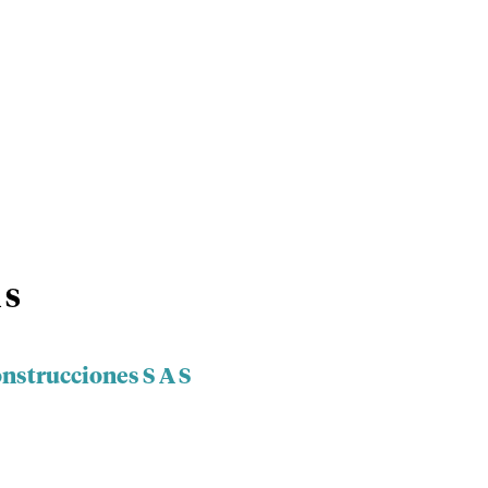
 S
nstrucciones S A S