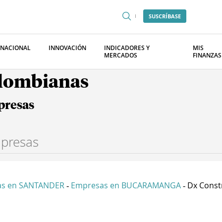
SUSCRÍBASE
RNACIONAL
INNOVACIÓN
INDICADORES Y
MIS
MERCADOS
FINANZAS
olombianas
presas
as en SANTANDER
Empresas en BUCARAMANGA
Dx Constr
-
-