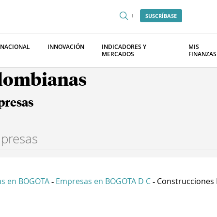
SUSCRÍBASE
RNACIONAL
INNOVACIÓN
INDICADORES Y
MIS
MERCADOS
FINANZAS
olombianas
presas
as en BOGOTA
Empresas en BOGOTA D C
Construcciones P
-
-