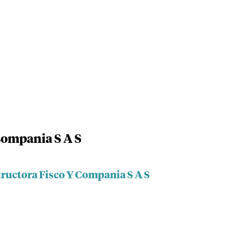
Compania S A S
tructora Fisco Y Compania S A S