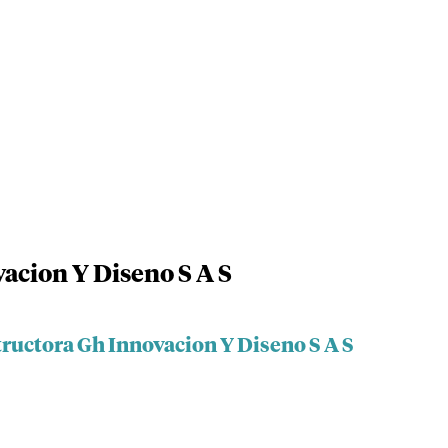
acion Y Diseno S A S
ructora Gh Innovacion Y Diseno S A S