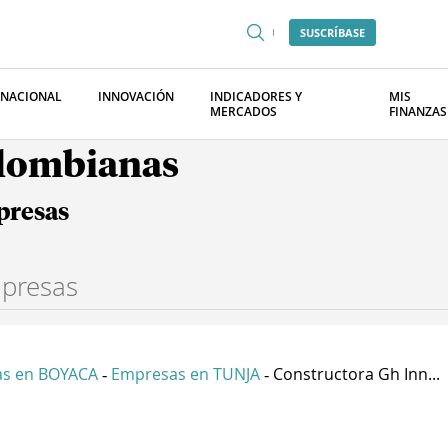
SUSCRÍBASE
RNACIONAL
INNOVACIÓN
INDICADORES Y
MIS
MERCADOS
FINANZAS
olombianas
presas
s en BOYACA
Empresas en TUNJA
Constructora Gh Inn...
-
-