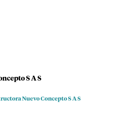
ncepto S A S
tructora Nuevo Concepto S A S