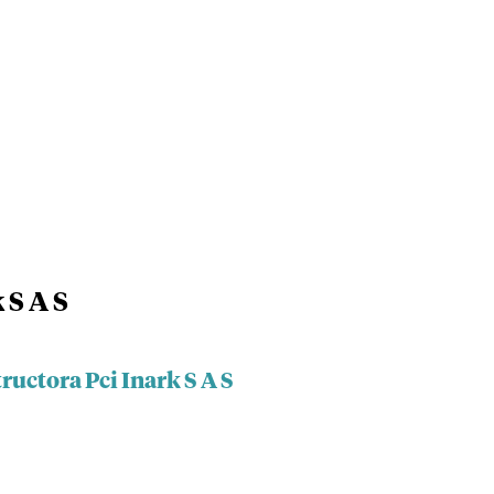
 S A S
ructora Pci Inark S A S