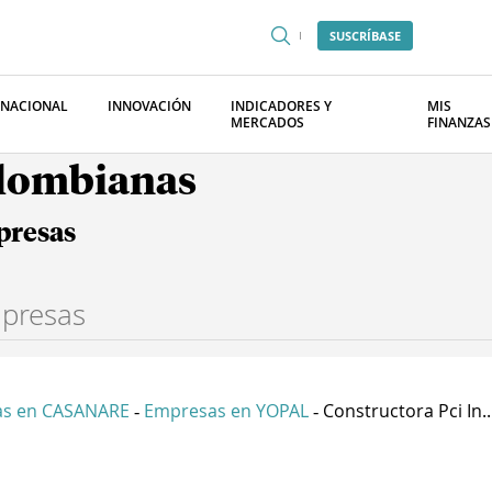
SUSCRÍBASE
RNACIONAL
INNOVACIÓN
INDICADORES Y
MIS
MERCADOS
FINANZAS
olombianas
presas
s en CASANARE
Empresas en YOPAL
Constructora Pci In..
-
-