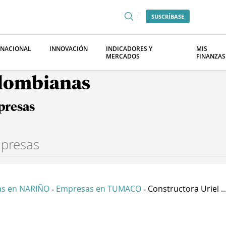
SUSCRÍBASE
RNACIONAL
INNOVACIÓN
INDICADORES Y
MIS
MERCADOS
FINANZAS
olombianas
presas
s en NARIÑO
Empresas en TUMACO
Constructora Uriel ..
-
-