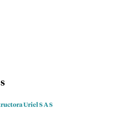
 S
ructora Uriel S A S