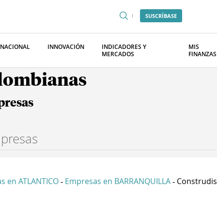
SUSCRÍBASE
RNACIONAL
INNOVACIÓN
INDICADORES Y
MIS
MERCADOS
FINANZAS
olombianas
presas
s en ATLANTICO
Empresas en BARRANQUILLA
Construdise
-
-