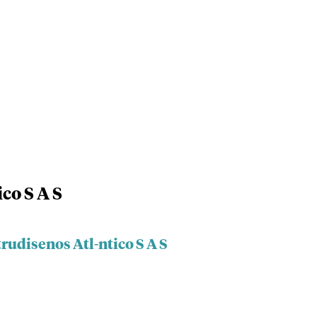
co S A S
rudisenos Atl-ntico S A S