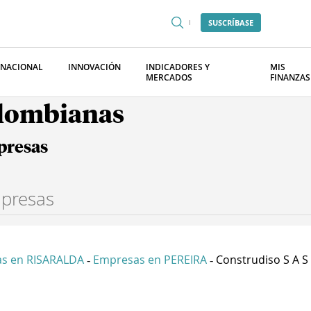
SUSCRÍBASE
RNACIONAL
INNOVACIÓN
INDICADORES Y
MIS
MERCADOS
FINANZAS
olombianas
presas
s en RISARALDA
Empresas en PEREIRA
Construdiso S A S
-
-