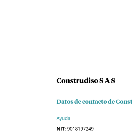
Construdiso S A S
Datos de contacto de Const
Ayuda
NIT:
9018197249