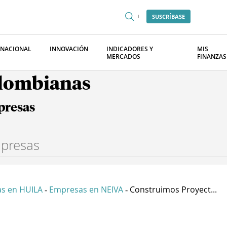
SUSCRÍBASE
RNACIONAL
INNOVACIÓN
INDICADORES Y
MIS
MERCADOS
FINANZAS
olombianas
presas
s en HUILA
Empresas en NEIVA
Construimos Proyect...
-
-