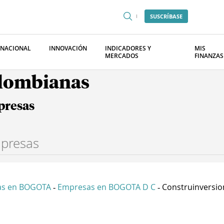
SUSCRÍBASE
RNACIONAL
INNOVACIÓN
INDICADORES Y
MIS
MERCADOS
FINANZAS
olombianas
presas
as en BOGOTA
Empresas en BOGOTA D C
Construinversion
-
-