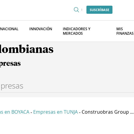
SUSCRÍBASE
RNACIONAL
INNOVACIÓN
INDICADORES Y
MIS
MERCADOS
FINANZAS
olombianas
presas
s en BOYACA
Empresas en TUNJA
Construobras Group ...
-
-