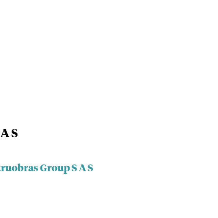
 A S
truobras Group S A S