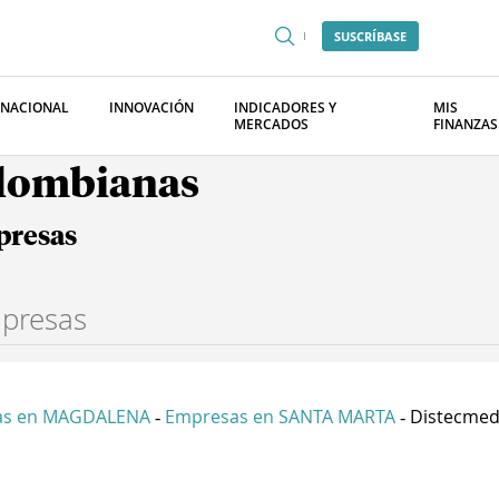
SUSCRÍBASE
RNACIONAL
INNOVACIÓN
INDICADORES Y
MIS
MERCADOS
FINANZAS
olombianas
presas
as en MAGDALENA
Empresas en SANTA MARTA
Distecmedi
-
-