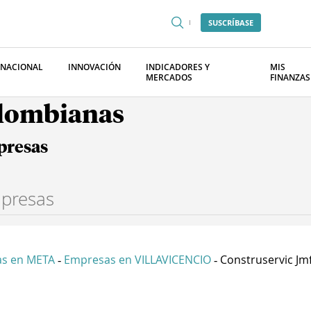
SUSCRÍBASE
RNACIONAL
INNOVACIÓN
INDICADORES Y
MIS
MERCADOS
FINANZAS
olombianas
presas
s en META
Empresas en VILLAVICENCIO
Construservic Jmf 
-
-