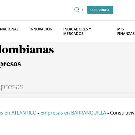
SUSCRÍBASE
RNACIONAL
INNOVACIÓN
INDICADORES Y
MIS
MERCADOS
FINANZAS
olombianas
presas
s en ATLANTICO
Empresas en BARRANQUILLA
Construviv
-
-