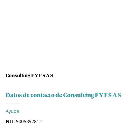
Consulting F Y F S A S
Datos de contacto de Consulting F Y F S A S
Ayuda
NIT:
9005392812