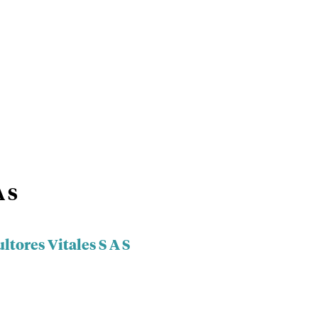
A S
ltores Vitales S A S