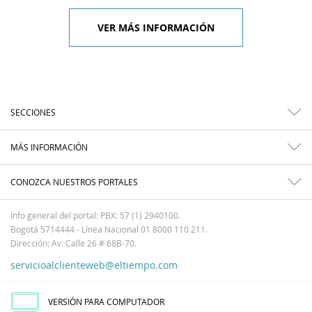
VER MÁS INFORMACIÓN
SECCIONES
MÁS INFORMACIÓN
CONOZCA NUESTROS PORTALES
Info general del portal: PBX: 57 (1) 2940100.
Bogotá 5714444 - Línea Nacional 01 8000 110 211.
Dirección: Av. Calle 26 # 68B-70.
servicioalclienteweb@eltiempo.com
VERSIÓN PARA COMPUTADOR