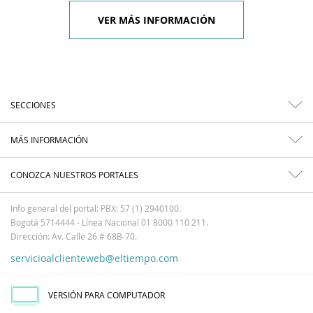
VER MÁS INFORMACIÓN
SECCIONES
MÁS INFORMACIÓN
CONOZCA NUESTROS PORTALES
Info general del portal: PBX: 57 (1) 2940100.
Bogotá 5714444 - Línea Nacional 01 8000 110 211.
Dirección: Av. Calle 26 # 68B-70.
servicioalclienteweb@eltiempo.com
VERSIÓN PARA COMPUTADOR