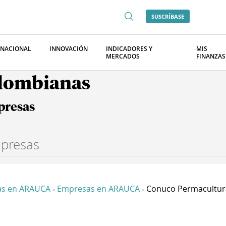
SUSCRÍBASE
RNACIONAL
INNOVACIÓN
INDICADORES Y
MIS
MERCADOS
FINANZAS
olombianas
presas
s en ARAUCA
Empresas en ARAUCA
Conuco Permacultur
-
-