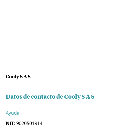
Cooly S A S
Datos de contacto de Cooly S A S
Ayuda
NIT:
9020501914