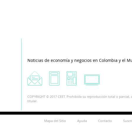
Noticias de economía y negocios en Colombia y el M
COPYRIGHT © 2017 CEET. Prohibida su reproducción total o parcial, a
titular.
Mapa del Sitio
Ayuda
Contacto
Suscr