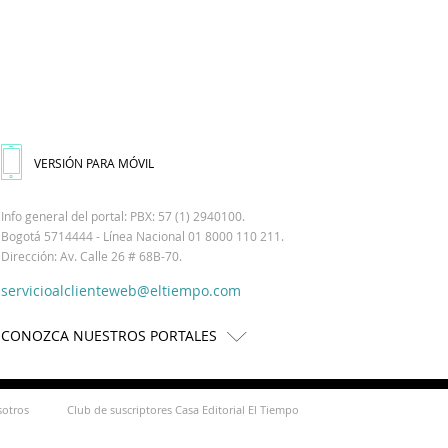
VERSIÓN PARA MÓVIL
Info general del portal: PBX: 57 (1) 2940100.
Bogotá 5714444 - Línea Nacional 01 8000 110 211.
Dirección: Av. Calle 26 # 68B-70.
servicioalclienteweb@eltiempo.com
CONOZCA NUESTROS PORTALES
sotros
Club de suscriptores Casa Editorial El Tiempo