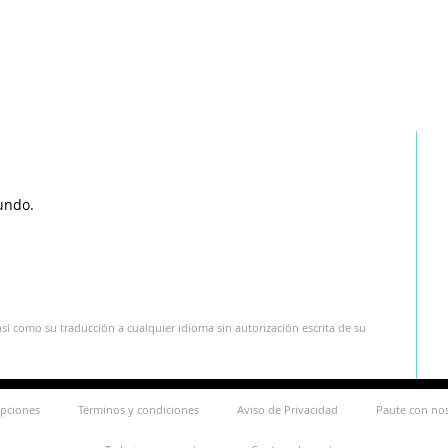
undo.
sí como su traducción a cualquier idioma sin autorización escrita de su
ipciones
Términos y condiciones
Aviso de Privacidad
Paute con no