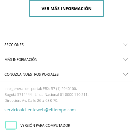
VER MÁS INFORMACIÓN
SECCIONES
MÁS INFORMACIÓN
CONOZCA NUESTROS PORTALES
Info general del portal: PBX: 57 (1) 2940100.
Bogotá 5714444 - Línea Nacional 01 8000 110 211.
Dirección: Av. Calle 26 # 68B-70.
servicioalclienteweb@eltiempo.com
VERSIÓN PARA COMPUTADOR