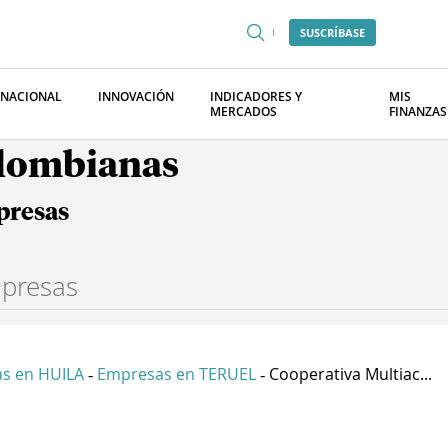
SUSCRÍBASE
RNACIONAL
INNOVACIÓN
INDICADORES Y
MIS
MERCADOS
FINANZAS
olombianas
presas
s en HUILA
Empresas en TERUEL
Cooperativa Multiac...
-
-