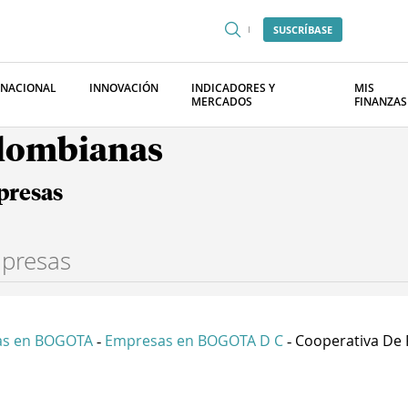
SUSCRÍBASE
RNACIONAL
INNOVACIÓN
INDICADORES Y
MIS
MERCADOS
FINANZAS
olombianas
presas
as en BOGOTA
Empresas en BOGOTA D C
Cooperativa De P
-
-