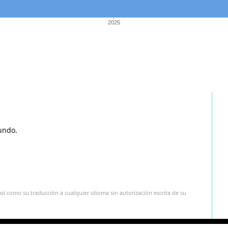
2025
undo.
sí como su traducción a cualquier idioma sin autorización escrita de su