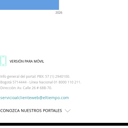
2026
VERSIÓN PARA MÓVIL
Info general del portal: PBX: 57 (1) 2940100.
Bogotá 5714444 - Línea Nacional 01 8000 110 211.
Dirección: Av. Calle 26 # 68B-70.
servicioalclienteweb@eltiempo.com
CONOZCA NUESTROS PORTALES