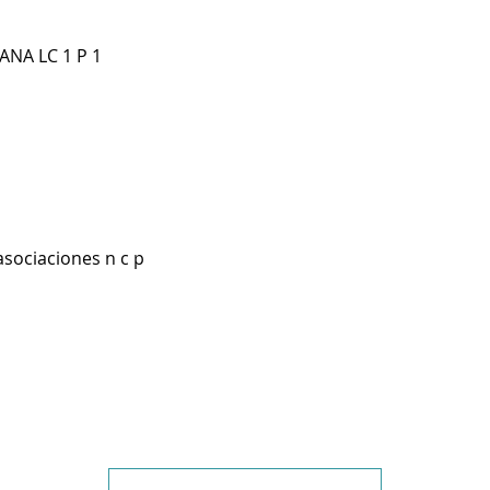
NA LC 1 P 1
asociaciones n c p