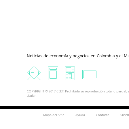
Noticias de economía y negocios en Colombia y el M
COPYRIGHT © 2017 CEET. Prohibida su reproducción total o parcial, a
titular.
Mapa del Sitio
Ayuda
Contacto
Suscr