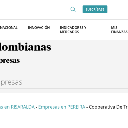
SUSCRÍBASE
RNACIONAL
INNOVACIÓN
INDICADORES Y
MIS
MERCADOS
FINANZAS
olombianas
presas
s en RISARALDA
Empresas en PEREIRA
Cooperativa De Tra
-
-