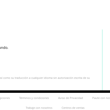
undo.
sí como su traducción a cualquier idioma sin autorización escrita de su
ipciones
Términos y condiciones
Aviso de Privacidad
Paute con no
Trabaje con nosotros
Centros de ventas