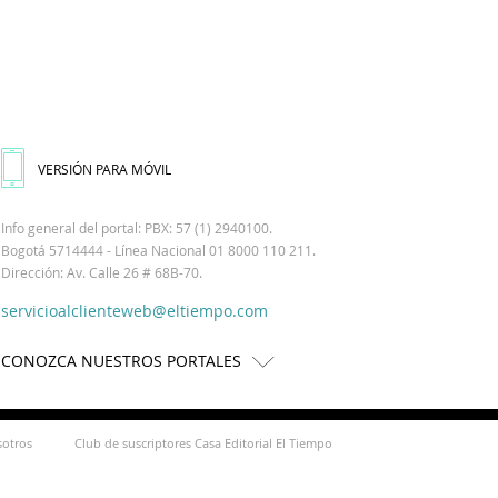
VERSIÓN PARA MÓVIL
Info general del portal: PBX: 57 (1) 2940100.
Bogotá 5714444 - Línea Nacional 01 8000 110 211.
Dirección: Av. Calle 26 # 68B-70.
servicioalclienteweb@eltiempo.com
CONOZCA NUESTROS PORTALES
sotros
Club de suscriptores Casa Editorial El Tiempo