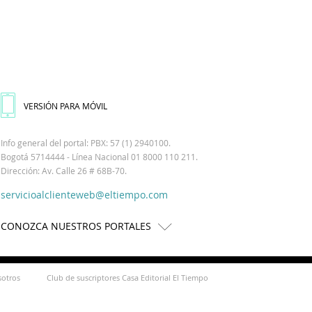
VERSIÓN PARA MÓVIL
Info general del portal: PBX: 57 (1) 2940100.
Bogotá 5714444 - Línea Nacional 01 8000 110 211.
Dirección: Av. Calle 26 # 68B-70.
servicioalclienteweb@eltiempo.com
CONOZCA NUESTROS PORTALES
sotros
Club de suscriptores Casa Editorial El Tiempo