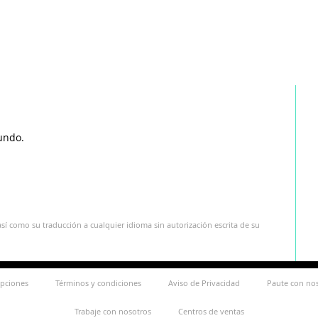
undo.
sí como su traducción a cualquier idioma sin autorización escrita de su
ipciones
Términos y condiciones
Aviso de Privacidad
Paute con no
Trabaje con nosotros
Centros de ventas