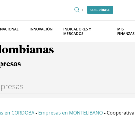
SUSCRÍBASE
RNACIONAL
INNOVACIÓN
INDICADORES Y
MIS
MERCADOS
FINANZAS
olombianas
presas
as en CORDOBA
Empresas en MONTELIBANO
Cooperativa 
-
-