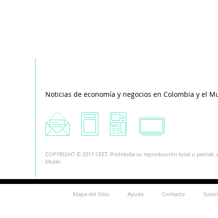
Noticias de economía y negocios en Colombia y el M
COPYRIGHT © 2017 CEET. Prohibida su reproducción total o parcial, a
titular.
Mapa del Sitio
Ayuda
Contacto
Suscr