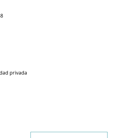
48
idad privada