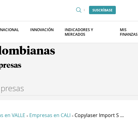
SUSCRÍBASE
RNACIONAL
INNOVACIÓN
INDICADORES Y
MIS
MERCADOS
FINANZAS
olombianas
presas
s en VALLE
Empresas en CALI
Copylaser Import S ...
-
-