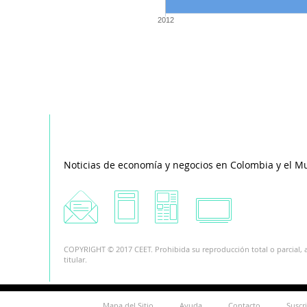
2012
Noticias de economía y negocios en Colombia y el M
COPYRIGHT © 2017 CEET. Prohibida su reproducción total o parcial, a
titular.
Mapa del Sitio
Ayuda
Contacto
Suscr