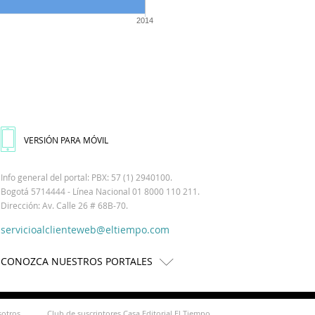
2014
VERSIÓN PARA MÓVIL
Info general del portal: PBX: 57 (1) 2940100.
Bogotá 5714444 - Línea Nacional 01 8000 110 211.
Dirección: Av. Calle 26 # 68B-70.
servicioalclienteweb@eltiempo.com
CONOZCA NUESTROS PORTALES
sotros
Club de suscriptores Casa Editorial El Tiempo