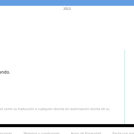
2013
undo.
sí como su traducción a cualquier idioma sin autorización escrita de su
ipciones
Términos y condiciones
Aviso de Privacidad
Paute con no