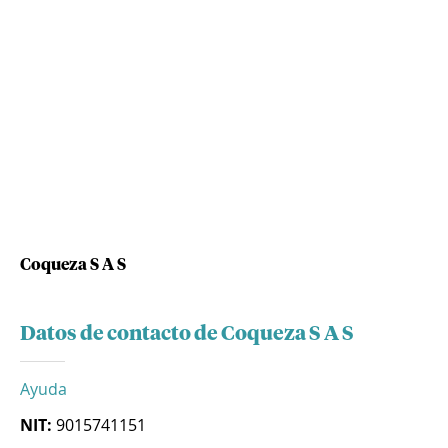
Coqueza S A S
Datos de contacto de Coqueza S A S
Ayuda
NIT:
9015741151