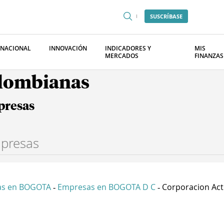
SUSCRÍBASE
RNACIONAL
INNOVACIÓN
INDICADORES Y
MIS
MERCADOS
FINANZAS
olombianas
presas
as en BOGOTA
Empresas en BOGOTA D C
Corporacion Activ
-
-