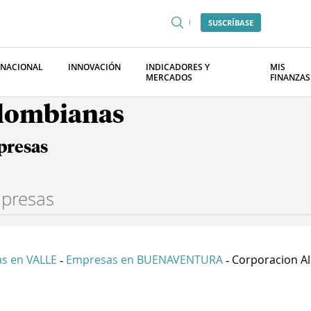
SUSCRÍBASE
RNACIONAL
INNOVACIÓN
INDICADORES Y
MIS
MERCADOS
FINANZAS
olombianas
presas
s en VALLE
Empresas en BUENAVENTURA
Corporacion Ali
-
-