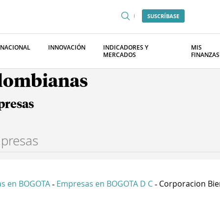
SUSCRÍBASE
RNACIONAL
INNOVACIÓN
INDICADORES Y
MIS
MERCADOS
FINANZAS
olombianas
presas
as en BOGOTA
Empresas en BOGOTA D C
Corporacion Bien
-
-