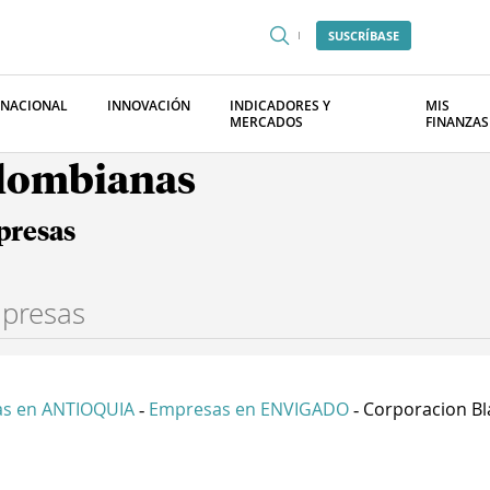
SUSCRÍBASE
RNACIONAL
INNOVACIÓN
INDICADORES Y
MIS
MERCADOS
FINANZAS
olombianas
presas
s en ANTIOQUIA
Empresas en ENVIGADO
Corporacion Bla
-
-