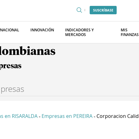
SUSCRÍBASE
RNACIONAL
INNOVACIÓN
INDICADORES Y
MIS
MERCADOS
FINANZAS
olombianas
presas
s en RISARALDA
Empresas en PEREIRA
Corporacion Calid
-
-