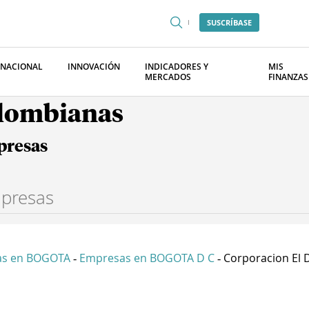
SUSCRÍBASE
RNACIONAL
INNOVACIÓN
INDICADORES Y
MIS
MERCADOS
FINANZAS
olombianas
presas
as en BOGOTA
Empresas en BOGOTA D C
Corporacion El D
-
-