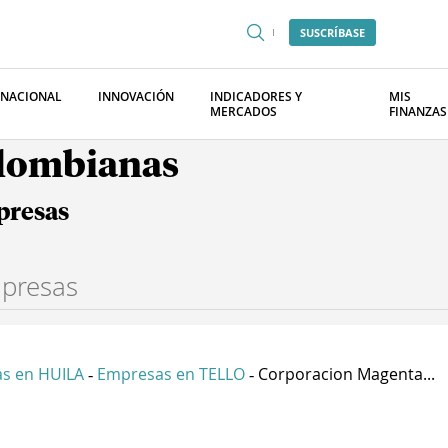
SUSCRÍBASE
RNACIONAL
INNOVACIÓN
INDICADORES Y
MIS
MERCADOS
FINANZAS
olombianas
presas
s en HUILA
Empresas en TELLO
Corporacion Magenta...
-
-