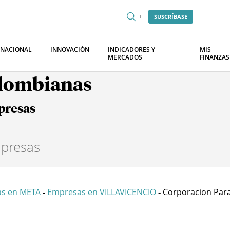
SUSCRÍBASE
RNACIONAL
INNOVACIÓN
INDICADORES Y
MIS
MERCADOS
FINANZAS
olombianas
presas
s en META
Empresas en VILLAVICENCIO
Corporacion Para 
-
-