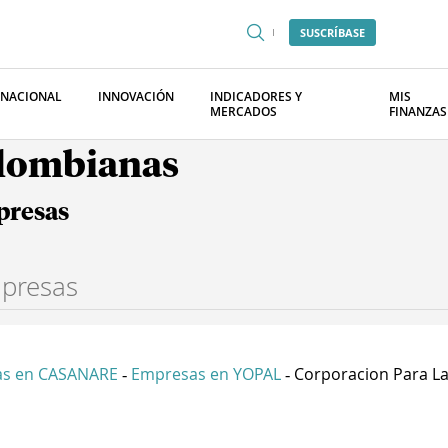
SUSCRÍBASE
RNACIONAL
INNOVACIÓN
INDICADORES Y
MIS
MERCADOS
FINANZAS
olombianas
presas
s en CASANARE
Empresas en YOPAL
Corporacion Para La.
-
-