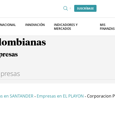
SUSCRÍBASE
RNACIONAL
INNOVACIÓN
INDICADORES Y
MIS
MERCADOS
FINANZAS
olombianas
presas
as en SANTANDER
Empresas en EL PLAYON
Corporacion Pa
-
-