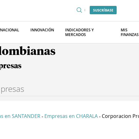
SUSCRÍBASE
RNACIONAL
INNOVACIÓN
INDICADORES Y
MIS
MERCADOS
FINANZAS
olombianas
presas
as en SANTANDER
Empresas en CHARALA
Corporacion Pro
-
-