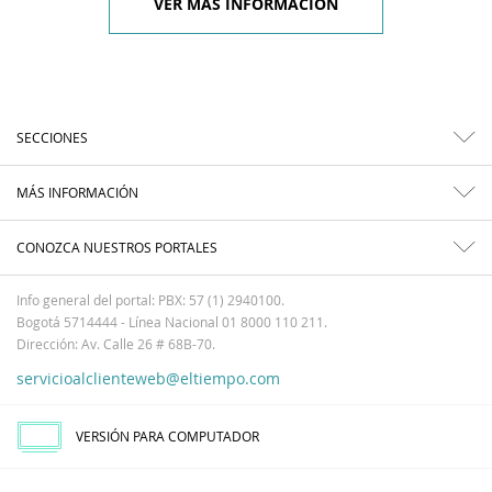
VER MÁS INFORMACIÓN
SECCIONES
MÁS INFORMACIÓN
CONOZCA NUESTROS PORTALES
Info general del portal: PBX: 57 (1) 2940100.
Bogotá 5714444 - Línea Nacional 01 8000 110 211.
Dirección: Av. Calle 26 # 68B-70.
servicioalclienteweb@eltiempo.com
VERSIÓN PARA COMPUTADOR