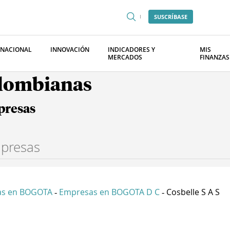
SUSCRÍBASE
RNACIONAL
INNOVACIÓN
INDICADORES Y
MIS
MERCADOS
FINANZAS
olombianas
presas
as en BOGOTA
Empresas en BOGOTA D C
Cosbelle S A S
-
-