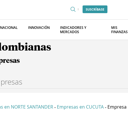
SUSCRÍBASE
RNACIONAL
INNOVACIÓN
INDICADORES Y
MIS
MERCADOS
FINANZAS
olombianas
presas
as en NORTE SANTANDER
Empresas en CUCUTA
Empresa D
-
-