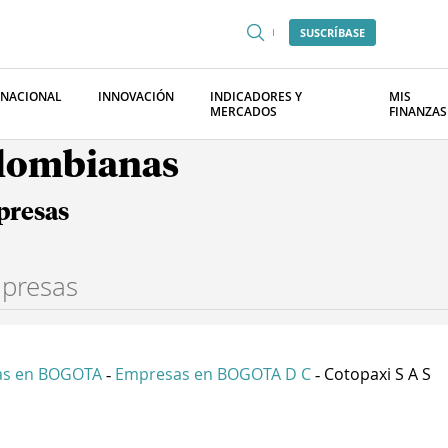
SUSCRÍBASE
RNACIONAL
INNOVACIÓN
INDICADORES Y
MIS
MERCADOS
FINANZAS
olombianas
presas
as en BOGOTA
Empresas en BOGOTA D C
Cotopaxi S A S
-
-