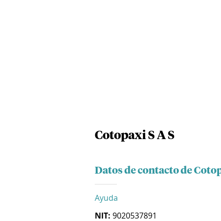
Cotopaxi S A S
Datos de contacto de Cotop
Ayuda
NIT:
9020537891