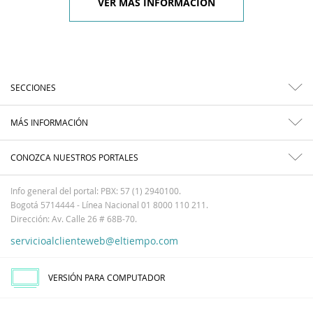
VER MÁS INFORMACIÓN
SECCIONES
MÁS INFORMACIÓN
CONOZCA NUESTROS PORTALES
Info general del portal: PBX: 57 (1) 2940100.
Bogotá 5714444 - Línea Nacional 01 8000 110 211.
Dirección: Av. Calle 26 # 68B-70.
servicioalclienteweb@eltiempo.com
VERSIÓN PARA COMPUTADOR