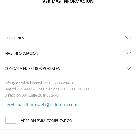
VER MÁS INFORMACIÓN
SECCIONES
MÁS INFORMACIÓN
CONOZCA NUESTROS PORTALES
Info general del portal: PBX: 57 (1) 2940100.
Bogotá 5714444 - Línea Nacional 01 8000 110 211.
Dirección: Av. Calle 26 # 68B-70.
servicioalclienteweb@eltiempo.com
VERSIÓN PARA COMPUTADOR