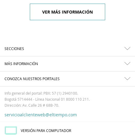
VER MÁS INFORMACIÓN
SECCIONES
MÁS INFORMACIÓN
CONOZCA NUESTROS PORTALES
Info general del portal: PBX: 57 (1) 2940100.
Bogotá 5714444 - Línea Nacional 01 8000 110 211.
Dirección: Av. Calle 26 # 68B-70.
servicioalclienteweb@eltiempo.com
VERSIÓN PARA COMPUTADOR